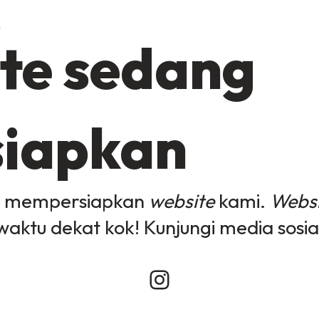
te sedang
siapkan
g mempersiapkan
website
kami.
Websi
waktu dekat kok! Kunjungi media sosia
Instagram