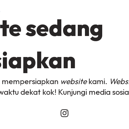
te sedang
siapkan
g mempersiapkan
website
kami.
Websi
waktu dekat kok! Kunjungi media sosia
Instagram