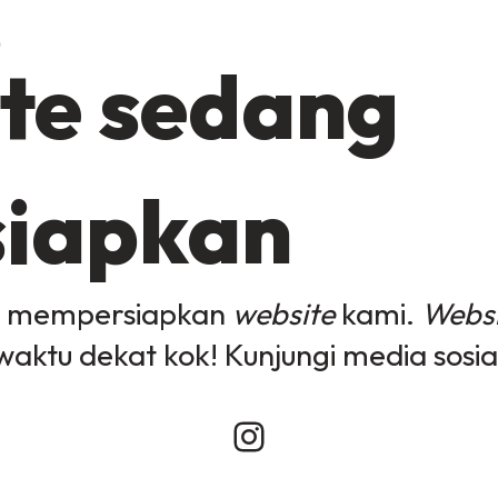
te sedang
siapkan
g mempersiapkan
website
kami.
Websi
waktu dekat kok! Kunjungi media sosia
Instagram